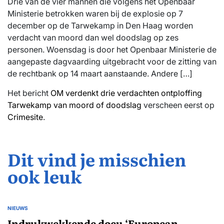
Drie van de vier mannen die volgens het Openbaar
Ministerie betrokken waren bij de explosie op 7
december op de Tarwekamp in Den Haag worden
verdacht van moord dan wel doodslag op zes
personen. Woensdag is door het Openbaar Ministerie de
aangepaste dagvaarding uitgebracht voor de zitting van
de rechtbank op 14 maart aanstaande. Andere […]
Het bericht
OM verdenkt drie verdachten ontploffing
Tarwekamp van moord of doodslag
verscheen eerst op
Crimesite
.
Dit vind je misschien
ook leuk
NIEUWS
GEPLAATST
IN
Indrukwekkende docu ‘European