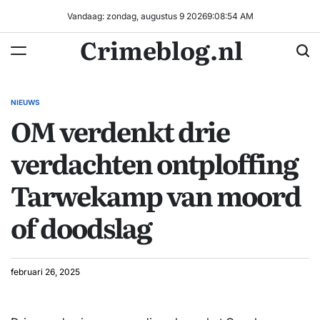
Ga
Vandaag: zondag, augustus 9 2026
9
:
08
:
54
AM
naar
Crimeblog.nl
de
inhoud
NIEUWS
GEPLAATST
OM verdenkt drie
IN
verdachten ontploffing
Tarwekamp van moord
of doodslag
februari 26, 2025