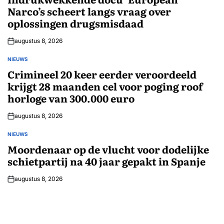
Narco’s scheert langs vraag over
oplossingen drugsmisdaad
augustus 8, 2026
NIEUWS
GEPLAATST
IN
Crimineel 20 keer eerder veroordeeld
krijgt 28 maanden cel voor poging roof
horloge van 300.000 euro
augustus 8, 2026
NIEUWS
GEPLAATST
IN
Moordenaar op de vlucht voor dodelijke
schietpartij na 40 jaar gepakt in Spanje
augustus 8, 2026