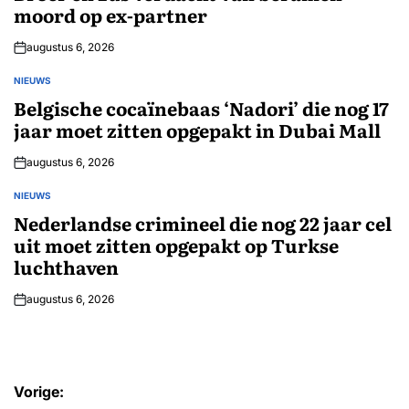
moord op ex-partner
augustus 6, 2026
NIEUWS
GEPLAATST
IN
Belgische cocaïnebaas ‘Nadori’ die nog 17
jaar moet zitten opgepakt in Dubai Mall
augustus 6, 2026
NIEUWS
GEPLAATST
IN
Nederlandse crimineel die nog 22 jaar cel
uit moet zitten opgepakt op Turkse
luchthaven
augustus 6, 2026
Bericht
Vorige: