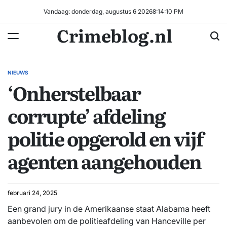
Ga
Vandaag: donderdag, augustus 6 2026
8
:
14
:
11
PM
naar
Crimeblog.nl
de
inhoud
NIEUWS
GEPLAATST
‘Onherstelbaar
IN
corrupte’ afdeling
politie opgerold en vijf
agenten aangehouden
februari 24, 2025
Een grand jury in de Amerikaanse staat Alabama heeft
aanbevolen om de politieafdeling van Hanceville per