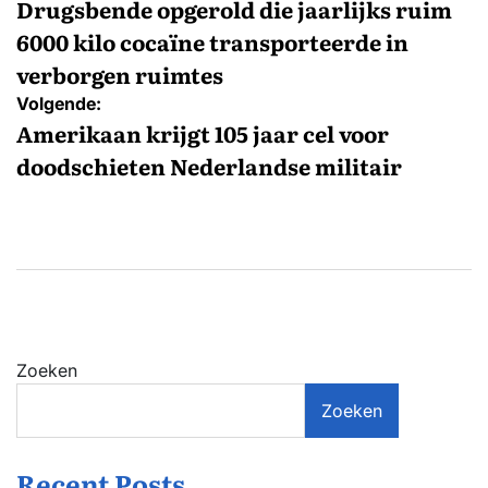
navigatie
Drugsbende opgerold die jaarlijks ruim
6000 kilo cocaïne transporteerde in
verborgen ruimtes
Volgende:
Amerikaan krijgt 105 jaar cel voor
doodschieten Nederlandse militair
Zoeken
Zoeken
Recent Posts