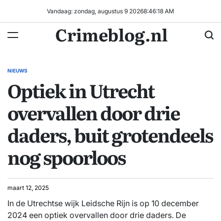
Ga
Vandaag: zondag, augustus 9 2026
8
:
46
:
19
AM
naar
Crimeblog.nl
de
inhoud
NIEUWS
GEPLAATST
Optiek in Utrecht
IN
overvallen door drie
daders, buit grotendeels
nog spoorloos
maart 12, 2025
In de Utrechtse wijk Leidsche Rijn is op 10 december
2024 een optiek overvallen door drie daders. De