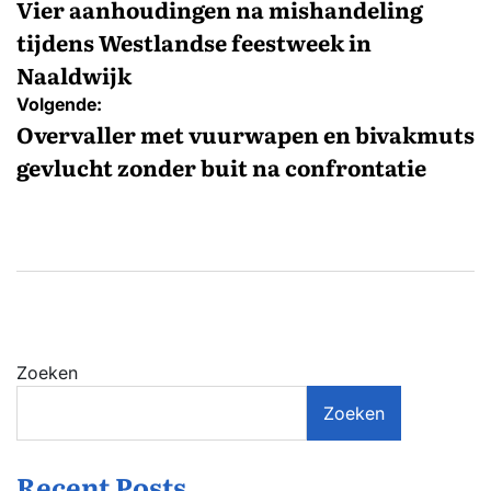
navigatie
Vier aanhoudingen na mishandeling
tijdens Westlandse feestweek in
Naaldwijk
Volgende:
Overvaller met vuurwapen en bivakmuts
gevlucht zonder buit na confrontatie
Zoeken
Zoeken
Recent Posts