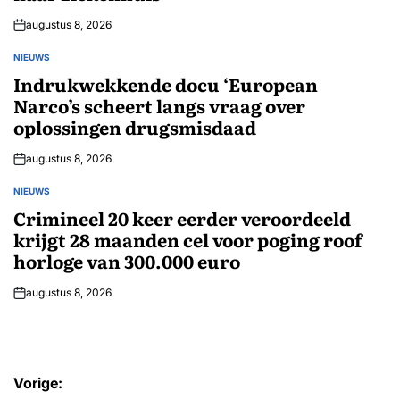
augustus 8, 2026
NIEUWS
GEPLAATST
IN
Indrukwekkende docu ‘European
Narco’s scheert langs vraag over
oplossingen drugsmisdaad
augustus 8, 2026
NIEUWS
GEPLAATST
IN
Crimineel 20 keer eerder veroordeeld
krijgt 28 maanden cel voor poging roof
horloge van 300.000 euro
augustus 8, 2026
Bericht
Vorige: