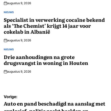
augustus 9, 2026
NIEUWS
GEPLAATST
IN
Specialist in verwerking cocaïne bekend
als ‘The Chemist’ krijgt 14 jaar voor
cokelab in Albanië
augustus 9, 2026
NIEUWS
GEPLAATST
IN
Drie aanhoudingen na grote
drugsvangst in woning in Houten
augustus 9, 2026
Bericht
Vorige:
navigatie
Auto en pand beschadigd na aanslag met
explosief, politie zoekt beelden en