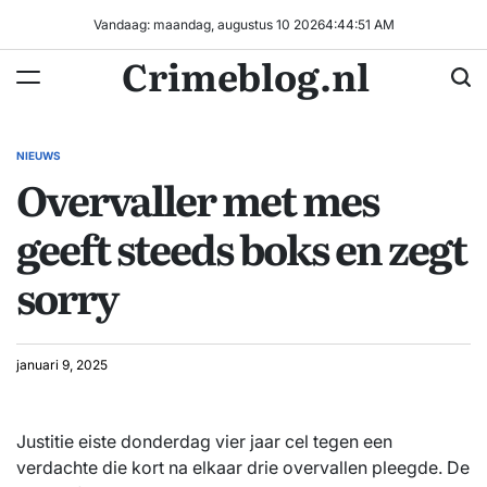
Ga
Vandaag: maandag, augustus 10 2026
4
:
44
:
51
AM
naar
Crimeblog.nl
de
inhoud
NIEUWS
GEPLAATST
Overvaller met mes
IN
geeft steeds boks en zegt
sorry
januari 9, 2025
Justitie eiste donderdag vier jaar cel tegen een
verdachte die kort na elkaar drie overvallen pleegde. De