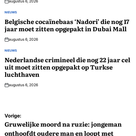
augustus 6, 2026
NIEUWS
GEPLAATST
IN
Belgische cocaïnebaas ‘Nadori’ die nog 17
jaar moet zitten opgepakt in Dubai Mall
augustus 6, 2026
NIEUWS
GEPLAATST
IN
Nederlandse crimineel die nog 22 jaar cel
uit moet zitten opgepakt op Turkse
luchthaven
augustus 6, 2026
Bericht
Vorige:
navigatie
Gruwelijke moord na ruzie: jongeman
onthoofdt oudere man en loopt met