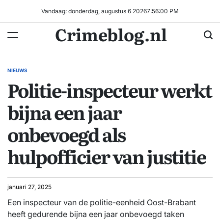
Ga
Vandaag: donderdag, augustus 6 2026
7
:
56
:
01
PM
naar
Crimeblog.nl
de
inhoud
NIEUWS
GEPLAATST
Politie-inspecteur werkt
IN
bijna een jaar
onbevoegd als
hulpofficier van justitie
januari 27, 2025
Een inspecteur van de politie-eenheid Oost-Brabant
heeft gedurende bijna een jaar onbevoegd taken