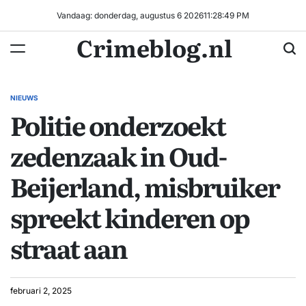
Ga
Vandaag: donderdag, augustus 6 2026
11
:
28
:
49
PM
naar
Crimeblog.nl
de
inhoud
NIEUWS
GEPLAATST
Politie onderzoekt
IN
zedenzaak in Oud-
Beijerland, misbruiker
spreekt kinderen op
straat aan
februari 2, 2025