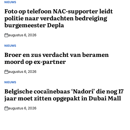
NIEUWS
GEPLAATST
IN
Foto op telefoon NAC-supporter leidt
politie naar verdachten bedreiging
burgemeester Depla
augustus 6, 2026
NIEUWS
GEPLAATST
IN
Broer en zus verdacht van beramen
moord op ex-partner
augustus 6, 2026
NIEUWS
GEPLAATST
IN
Belgische cocaïnebaas ‘Nadori’ die nog 17
jaar moet zitten opgepakt in Dubai Mall
augustus 6, 2026