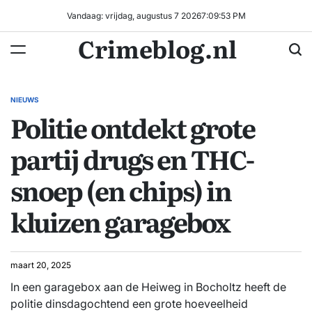
Ga
Vandaag: vrijdag, augustus 7 2026
7
:
09
:
53
PM
naar
Crimeblog.nl
de
inhoud
NIEUWS
GEPLAATST
Politie ontdekt grote
IN
partij drugs en THC-
snoep (en chips) in
kluizen garagebox
maart 20, 2025
In een garagebox aan de Heiweg in Bocholtz heeft de
politie dinsdagochtend een grote hoeveelheid