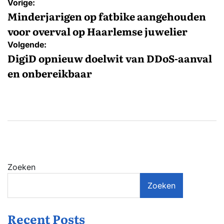
Bericht
Vorige:
navigatie
Minderjarigen op fatbike aangehouden
voor overval op Haarlemse juwelier
Volgende:
DigiD opnieuw doelwit van DDoS-aanval
en onbereikbaar
Zoeken
Zoeken
Recent Posts