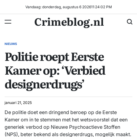
Ga
Vandaag: donderdag, augustus 6 2026
11
:
24
:
02
PM
naar
Crimeblog.nl
de
inhoud
NIEUWS
GEPLAATST
Politie roept Eerste
IN
Kamer op: ‘Verbied
designerdrugs’
januari 21, 2025
De politie doet een dringend beroep op de Eerste
Kamer om in te stemmen met het wetsvoorstel dat een
generiek verbod op Nieuwe Psychoactieve Stoffen
(NPS), beter bekend als designerdrugs, mogelijk maakt.