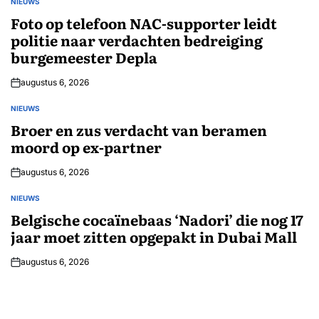
NIEUWS
GEPLAATST
IN
Foto op telefoon NAC-supporter leidt
politie naar verdachten bedreiging
burgemeester Depla
augustus 6, 2026
NIEUWS
GEPLAATST
IN
Broer en zus verdacht van beramen
moord op ex-partner
augustus 6, 2026
NIEUWS
GEPLAATST
IN
Belgische cocaïnebaas ‘Nadori’ die nog 17
jaar moet zitten opgepakt in Dubai Mall
augustus 6, 2026