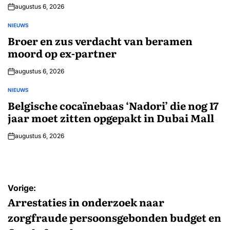
augustus 6, 2026
NIEUWS
GEPLAATST
IN
Broer en zus verdacht van beramen
moord op ex-partner
augustus 6, 2026
NIEUWS
GEPLAATST
IN
Belgische cocaïnebaas ‘Nadori’ die nog 17
jaar moet zitten opgepakt in Dubai Mall
augustus 6, 2026
Bericht
Vorige:
navigatie
Arrestaties in onderzoek naar
zorgfraude persoonsgebonden budget en