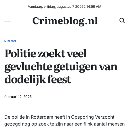
Ga
Vandaag: vrijdag, augustus 7 2026
2
:
15
:
00
AM
naar
Crimeblog.nl
de
inhoud
NIEUWS
GEPLAATST
Politie zoekt veel
IN
gevluchte getuigen van
dodelijk feest
februari 12, 2025
De politie in Rotterdam heeft in Opsporing Verzocht
gezegd nog op zoek te zijn naar een flink aantal mensen