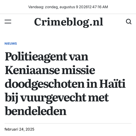
Ga
Vandaag: zondag, augustus 9 2026
12
:
47
:
17
AM
naar
Crimeblog.nl
de
inhoud
NIEUWS
GEPLAATST
Politieagent van
IN
Keniaanse missie
doodgeschoten in Haïti
bij vuurgevecht met
bendeleden
februari 24, 2025