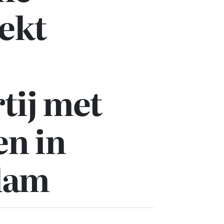
ekt
tij met
n in
dam