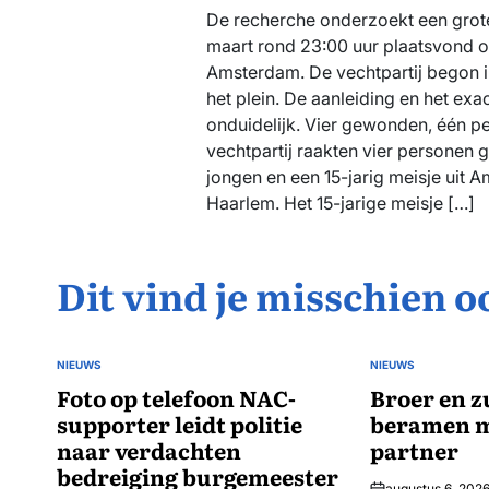
De recherche onderzoekt een grote
maart rond 23:00 uur plaatsvond o
Amsterdam. De vechtpartij begon i
het plein. De aanleiding en het exa
onduidelijk. Vier gewonden, één pe
vechtpartij raakten vier personen 
jongen en een 15-jarig meisje uit A
Haarlem. Het 15-jarige meisje […]
Dit vind je misschien o
NIEUWS
NIEUWS
GEPLAATST
GEPLAATST
IN
Foto op telefoon NAC-
IN
Broer en z
supporter leidt politie
beramen m
naar verdachten
partner
bedreiging burgemeester
augustus 6, 202