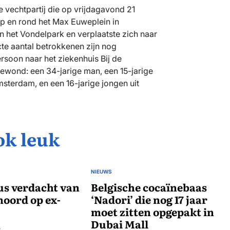
 vechtpartij die op vrijdagavond 21
p en rond het Max Euweplein in
n het Vondelpark en verplaatste zich naar
cte aantal betrokkenen zijn nog
rsoon naar het ziekenhuis Bij de
gewond: een 34-jarige man, een 15-jarige
msterdam, en een 16-jarige jongen uit
ok leuk
NIEUWS
GEPLAATST
us verdacht van
IN
Belgische cocaïnebaas
oord op ex-
‘Nadori’ die nog 17 jaar
moet zitten opgepakt in
Dubai Mall
6