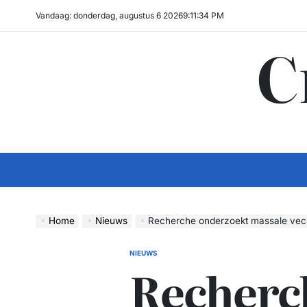
Ga
Vandaag: donderdag, augustus 6 2026
9
:
11
:
35
PM
naar
C
de
inhoud
Home
Nieuws
Recherche onderzoekt massale vec
NIEUWS
GEPLAATST
Recherc
IN