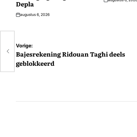
Depla
augustus 6, 2026
Bericht
s
Vorige:
navigatie
Bajesrekening Ridouan Taghi deels
geblokkeerd