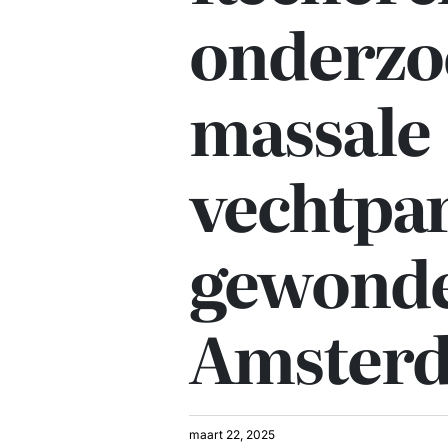
onderzo
massale
vechtpar
gewonde
Amster
maart 22, 2025