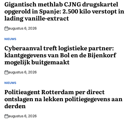
IN
Gigantisch methlab CJNG drugskartel
opgerold in Spanje: 2.500 kilo verstopt in
lading vanille-extract
augustus 6, 2026
NIEUWS
GEPLAATST
IN
Cyberaanval treft logistieke partner:
klantgegevens van Bol en de Bijenkorf
mogelijk buitgemaakt
augustus 6, 2026
NIEUWS
GEPLAATST
IN
Politieagent Rotterdam per direct
ontslagen na lekken politiegegevens aan
derden
augustus 6, 2026