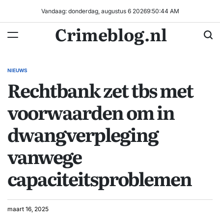
Ga
Vandaag: donderdag, augustus 6 2026
9
:
50
:
45
AM
naar
Crimeblog.nl
de
inhoud
NIEUWS
GEPLAATST
Rechtbank zet tbs met
IN
voorwaarden om in
dwangverpleging
vanwege
capaciteitsproblemen
maart 16, 2025