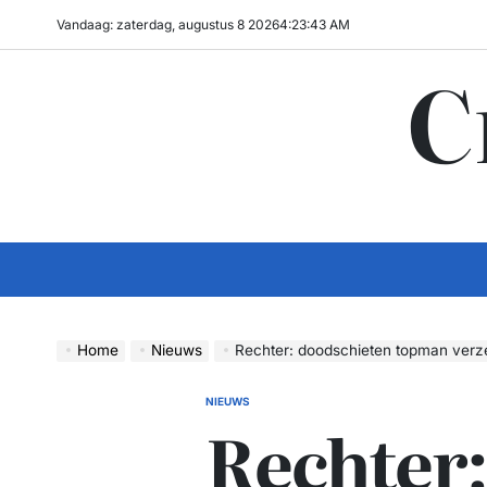
Ga
Vandaag: zaterdag, augustus 8 2026
4
:
23
:
44
AM
naar
C
de
inhoud
Home
Nieuws
Rechter: doodschieten topman verzekeraar Uni
NIEUWS
GEPLAATST
Rechter:
IN