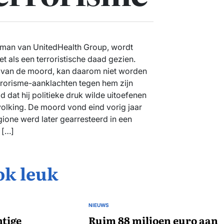
man van UnitedHealth Group, wordt
t als een terroristische daad gezien.
e van de moord, kan daarom niet worden
rrorisme-aanklachten tegen hem zijn
 dat hij politieke druk wilde uitoefenen
volking. De moord vond eind vorig jaar
gione werd later gearresteerd in een
 […]
ok leuk
NIEUWS
GEPLAATST
tige
IN
Ruim 88 miljoen euro aan