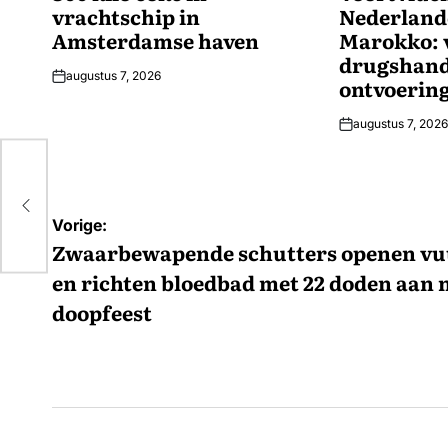
vrachtschip in
Nederlande
Amsterdamse haven
Marokko: 
drugshand
augustus 7, 2026
ontvoerin
augustus 7, 2026
n
Bericht
Vorige:
navigatie
Zwaarbewapende schutters openen vu
en richten bloedbad met 22 doden aan 
doopfeest