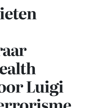
ieten
raar
ealth
oor Luigi
terrorisme