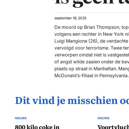
september 18, 2025
De moord op Brian Thompson, top
volgens een rechter in New York nie
Luigi Mangione (26), de verdacht
vervolgd voor terrorisme. Twee te
verworpen omdat niet is vastgesteld
of angst wilde zaaien onder de be
plaats op straat in Manhattan. Man
McDonald’s-filiaal in Pennsylvania.
Dit vind je misschien o
NIEUWS
NIEUWS
GEPLAATST
GEPLAATST
IN
800 kilo coke in
IN
Voortvluch