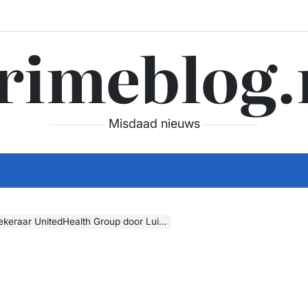
rimeblog.
Misdaad nieuws
tedHealth Group door Luigi is geen terrorisme