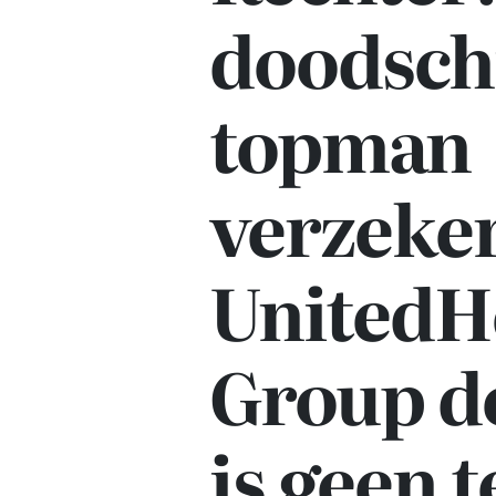
doodsch
topman
verzeke
UnitedH
Group d
is geen 