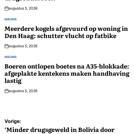
augustus 5, 2026
NIEUWS
GEPLAATST
IN
Meerdere kogels afgevuurd op woning in
Den Haag: schutter vlucht op fatbike
augustus 5, 2026
NIEUWS
GEPLAATST
IN
Boeren ontlopen boetes na A35-blokkade:
afgeplakte kentekens maken handhaving
lastig
augustus 5, 2026
Bericht
Vorige:
navigatie
‘Minder drugsgeweld in Bolivia door