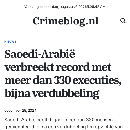
Ga
Vandaag: donderdag, augustus 6 2026
5
:
05
:
43
AM
naar
Crimeblog.nl
de
inhoud
NIEUWS
GEPLAATST
Saoedi-Arabië
IN
verbreekt record met
meer dan 330 executies,
bijna verdubbeling
december 25, 2024
Saoedi-Arabië heeft dit jaar meer dan 330 mensen
geëxecuteerd, bijna een verdubbeling ten opzichte van