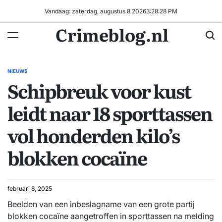
Ga
Vandaag: zaterdag, augustus 8 2026
3
:
28
:
29
PM
naar
Crimeblog.nl
de
inhoud
NIEUWS
GEPLAATST
Schipbreuk voor kust
IN
leidt naar 18 sporttassen
vol honderden kilo’s
blokken cocaïne
februari 8, 2025
Beelden van een inbeslagname van een grote partij
blokken cocaïne aangetroffen in sporttassen na melding