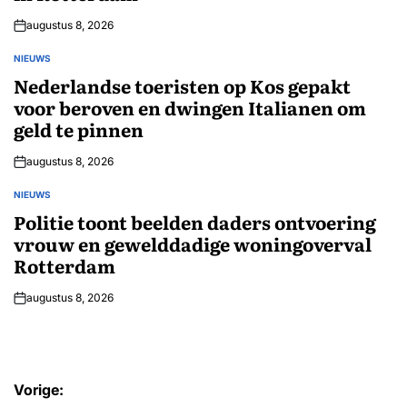
augustus 8, 2026
NIEUWS
GEPLAATST
IN
Nederlandse toeristen op Kos gepakt
voor beroven en dwingen Italianen om
geld te pinnen
augustus 8, 2026
NIEUWS
GEPLAATST
IN
Politie toont beelden daders ontvoering
vrouw en gewelddadige woningoverval
Rotterdam
augustus 8, 2026
Bericht
Vorige: