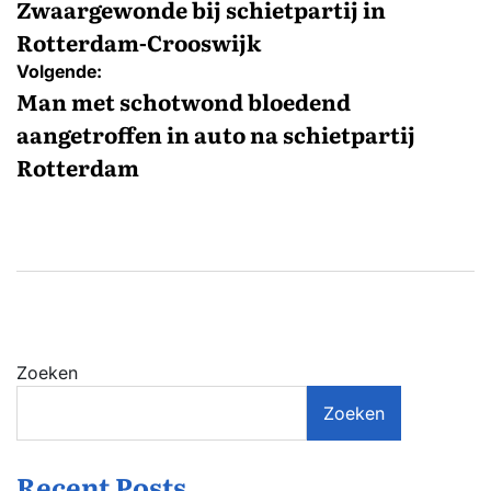
navigatie
Zwaargewonde bij schietpartij in
Rotterdam-Crooswijk
Volgende:
Man met schotwond bloedend
aangetroffen in auto na schietpartij
Rotterdam
Zoeken
Zoeken
Recent Posts