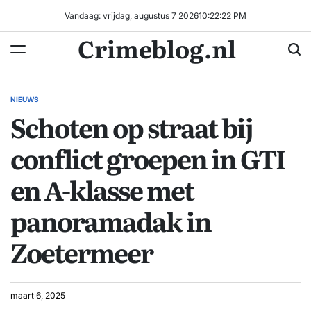
Ga
Vandaag: vrijdag, augustus 7 2026
10
:
22
:
22
PM
naar
Crimeblog.nl
de
inhoud
NIEUWS
GEPLAATST
Schoten op straat bij
IN
conflict groepen in GTI
en A-klasse met
panoramadak in
Zoetermeer
maart 6, 2025