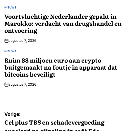
NIEUWS
GEPLAATST
IN
Voortvluchtige Nederlander gepakt in
Marokko: verdacht van drugshandel en
ontvoering
augustus 7, 2026
NIEUWS
GEPLAATST
IN
Ruim 88 miljoen euro aan crypto
buitgemaakt na foutje in apparaat dat
bitcoins beveiligt
augustus 7, 2026
Bericht
Vorige:
navigatie
Cel plus TBS en schadevergoeding
opgelegd na gijzeling in café Ede