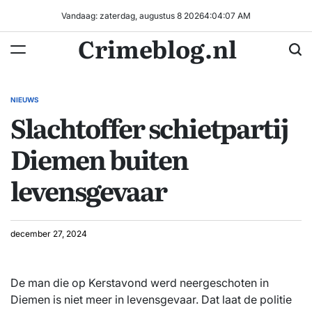
Ga
Vandaag: zaterdag, augustus 8 2026
4
:
04
:
07
AM
naar
Crimeblog.nl
de
inhoud
NIEUWS
GEPLAATST
Slachtoffer schietpartij
IN
Diemen buiten
levensgevaar
december 27, 2024
De man die op Kerstavond werd neergeschoten in
Diemen is niet meer in levensgevaar. Dat laat de politie