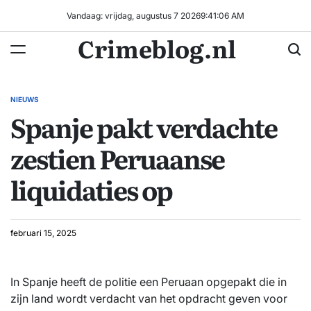
Ga
Vandaag: vrijdag, augustus 7 2026
9
:
41
:
07
AM
naar
Crimeblog.nl
de
inhoud
NIEUWS
GEPLAATST
Spanje pakt verdachte
IN
zestien Peruaanse
liquidaties op
februari 15, 2025
In Spanje heeft de politie een Peruaan opgepakt die in
zijn land wordt verdacht van het opdracht geven voor