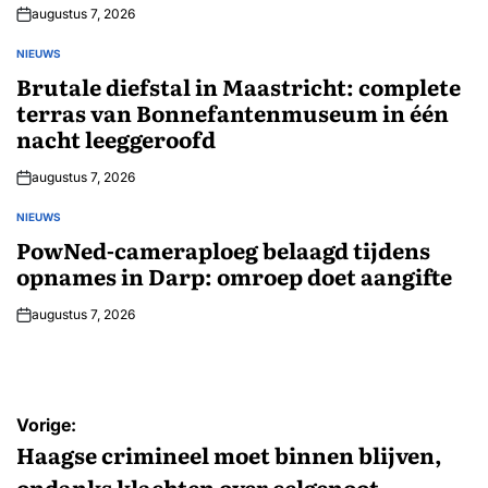
augustus 7, 2026
NIEUWS
GEPLAATST
IN
Brutale diefstal in Maastricht: complete
terras van Bonnefantenmuseum in één
nacht leeggeroofd
augustus 7, 2026
NIEUWS
GEPLAATST
IN
PowNed-cameraploeg belaagd tijdens
opnames in Darp: omroep doet aangifte
augustus 7, 2026
Bericht
Vorige:
navigatie
Haagse crimineel moet binnen blijven,
ondanks klachten over celgenoot