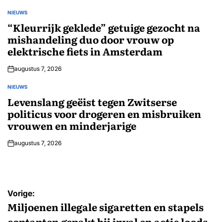
NIEUWS
GEPLAATST
IN
“Kleurrijk geklede” getuige gezocht na
mishandeling duo door vrouw op
elektrische fiets in Amsterdam
augustus 7, 2026
NIEUWS
GEPLAATST
IN
Levenslang geëist tegen Zwitserse
politicus voor drogeren en misbruiken
vrouwen en minderjarige
augustus 7, 2026
Bericht
Vorige:
navigatie
Miljoenen illegale sigaretten en stapels
contanten gepakt bij inval en actie loods