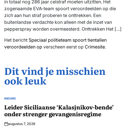
in totaal nog 286 jaar celstraf moeten uitzitten. Het
zogenaamde EVA-team spoort veroordeelden op die
zich aan hun straf proberen te onttrekken. Een
buitenlandse verdachte kon alleen met de inzet van
pepperspray worden overmeesterd. Onttrekken Het […]
Het bericht
Speciaal politieteam spoort tientallen
veroordeelden op
verscheen eerst op
Crimesite
.
Dit vind je misschien
ook leuk
NIEUWS
GEPLAATST
IN
Leider Siciliaanse ‘Kalasjnikov-bende’
onder strenger gevangenisregime
augustus 7, 2026