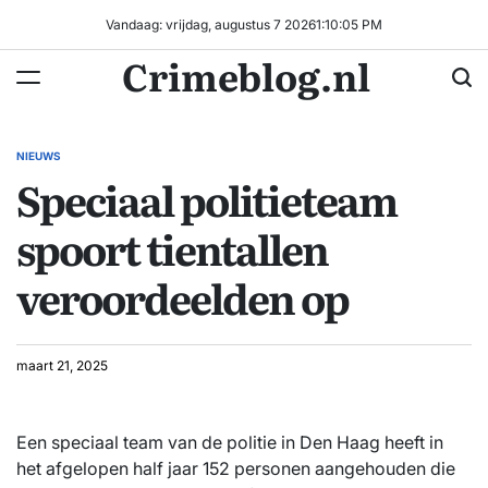
Ga
Vandaag: vrijdag, augustus 7 2026
1
:
10
:
06
PM
naar
Crimeblog.nl
de
inhoud
NIEUWS
GEPLAATST
Speciaal politieteam
IN
spoort tientallen
veroordeelden op
maart 21, 2025
Een speciaal team van de politie in Den Haag heeft in
het afgelopen half jaar 152 personen aangehouden die