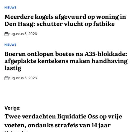
NIEUWS
GEPLAATST
IN
Meerdere kogels afgevuurd op woning in
Den Haag: schutter vlucht op fatbike
augustus 5, 2026
NIEUWS
GEPLAATST
IN
Boeren ontlopen boetes na A35-blokkade:
afgeplakte kentekens maken handhaving
lastig
augustus 5, 2026
Bericht
Vorige:
navigatie
Twee verdachten liquidatie Oss op vrije
voeten, ondanks strafeis van 14 jaar