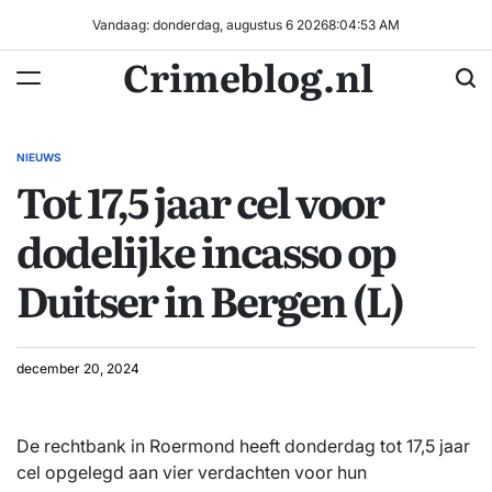
Ga
Vandaag: donderdag, augustus 6 2026
8
:
04
:
53
AM
naar
Crimeblog.nl
de
inhoud
NIEUWS
GEPLAATST
Tot 17,5 jaar cel voor
IN
dodelijke incasso op
Duitser in Bergen (L)
december 20, 2024
De rechtbank in Roermond heeft donderdag tot 17,5 jaar
cel opgelegd aan vier verdachten voor hun