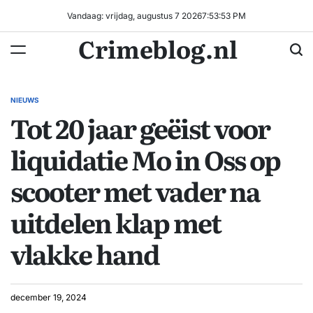
Ga
Vandaag: vrijdag, augustus 7 2026
7
:
53
:
54
PM
naar
Crimeblog.nl
de
inhoud
NIEUWS
GEPLAATST
Tot 20 jaar geëist voor
IN
liquidatie Mo in Oss op
scooter met vader na
uitdelen klap met
vlakke hand
december 19, 2024