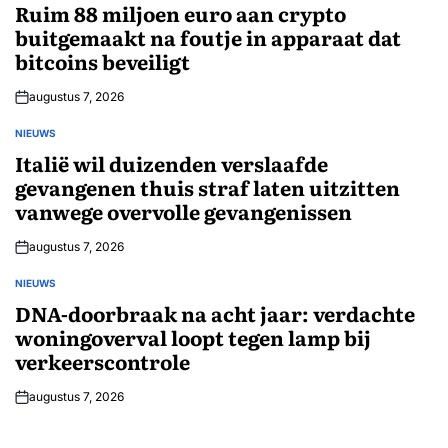
IN
Ruim 88 miljoen euro aan crypto
buitgemaakt na foutje in apparaat dat
bitcoins beveiligt
augustus 7, 2026
NIEUWS
GEPLAATST
IN
Italië wil duizenden verslaafde
gevangenen thuis straf laten uitzitten
vanwege overvolle gevangenissen
augustus 7, 2026
NIEUWS
GEPLAATST
IN
DNA-doorbraak na acht jaar: verdachte
woningoverval loopt tegen lamp bij
verkeerscontrole
augustus 7, 2026