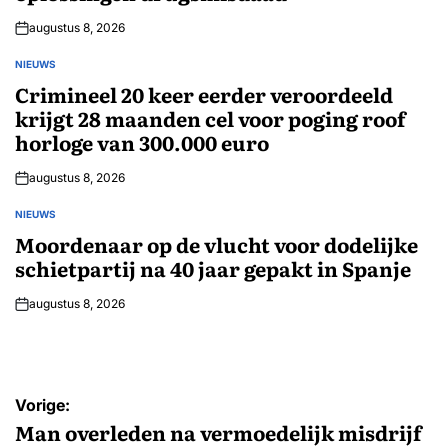
augustus 8, 2026
NIEUWS
GEPLAATST
IN
Crimineel 20 keer eerder veroordeeld
krijgt 28 maanden cel voor poging roof
horloge van 300.000 euro
augustus 8, 2026
NIEUWS
GEPLAATST
IN
Moordenaar op de vlucht voor dodelijke
schietpartij na 40 jaar gepakt in Spanje
augustus 8, 2026
Bericht
Vorige:
navigatie
Man overleden na vermoedelijk misdrijf