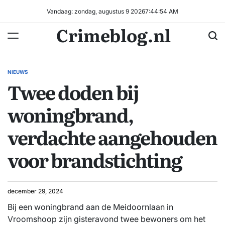
Ga
Vandaag: zondag, augustus 9 2026
7
:
44
:
54
AM
naar
Crimeblog.nl
de
inhoud
NIEUWS
GEPLAATST
Twee doden bij
IN
woningbrand,
verdachte aangehouden
voor brandstichting
december 29, 2024
Bij een woningbrand aan de Meidoornlaan in
Vroomshoop zijn gisteravond twee bewoners om het