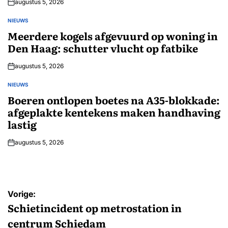
augustus 5, 2026
NIEUWS
GEPLAATST
IN
Meerdere kogels afgevuurd op woning in
Den Haag: schutter vlucht op fatbike
augustus 5, 2026
NIEUWS
GEPLAATST
IN
Boeren ontlopen boetes na A35-blokkade:
afgeplakte kentekens maken handhaving
lastig
augustus 5, 2026
Bericht
Vorige:
navigatie
Schietincident op metrostation in
centrum Schiedam