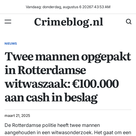
Ga
Vandaag: donderdag, augustus 6 2026
7
:
43
:
54
AM
naar
Crimeblog.nl
de
inhoud
NIEUWS
GEPLAATST
Twee mannen opgepakt
IN
in Rotterdamse
witwaszaak: €100.000
aan cash in beslag
maart 21, 2025
De Rotterdamse politie heeft twee mannen
aangehouden in een witwasonderzoek. Het gaat om een