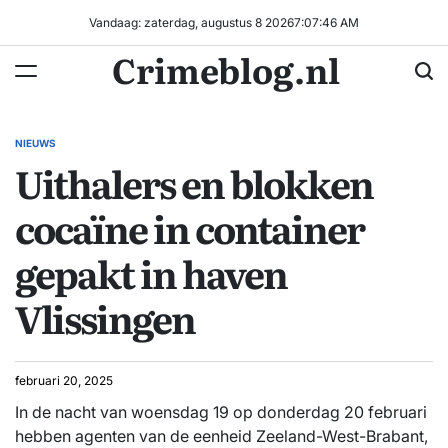
Ga
Vandaag: zaterdag, augustus 8 2026
7
:
07
:
47
AM
naar
Crimeblog.nl
de
inhoud
NIEUWS
GEPLAATST
Uithalers en blokken
IN
cocaïne in container
gepakt in haven
Vlissingen
februari 20, 2025
In de nacht van woensdag 19 op donderdag 20 februari
hebben agenten van de eenheid Zeeland-West-Brabant,