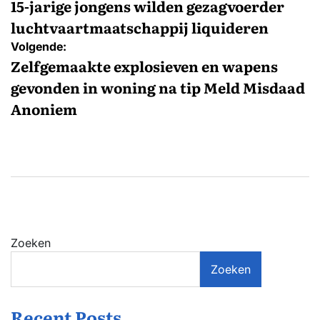
navigatie
15-jarige jongens wilden gezagvoerder
luchtvaartmaatschappij liquideren
Volgende:
Zelfgemaakte explosieven en wapens
gevonden in woning na tip Meld Misdaad
Anoniem
Zoeken
Zoeken
Recent Posts