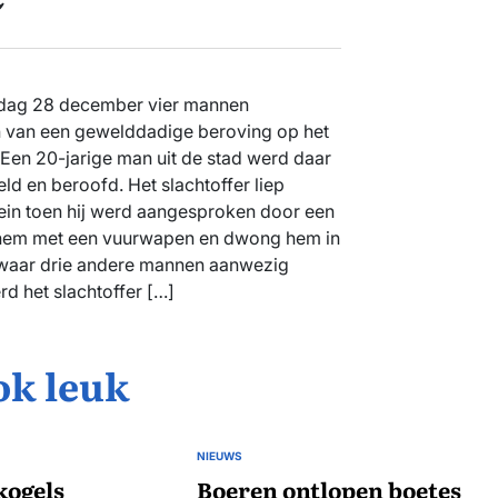
terdag 28 december vier mannen
 van een gewelddadige beroving op het
 Een 20-jarige man uit de stad werd daar
d en beroofd. Het slachtoffer liep
lein toen hij werd aangesproken door een
hem met een vuurwapen en dwong hem in
 waar drie andere mannen aanwezig
rd het slachtoffer […]
ok leuk
NIEUWS
GEPLAATST
kogels
IN
Boeren ontlopen boetes