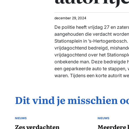
december 29, 2024
De politie heeft vrijdag 27 en za
aangehouden die verdacht worden
Stationsplein in ’s-Hertogenbosch.
vrijdagochtend bedreigd, mishandel
vrijdagochtend over het Stationsp
onbekende man. Deze bedreigde 
een geparkeerde auto te stappen,
waren. Tijdens een korte autorit we
Dit vind je misschien o
NIEUWS
NIEUWS
GEPLAATST
GEPLAATST
IN
Zes verdachten
IN
Meerdere 