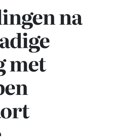
ingen na
adige
g met
pen
kort
e