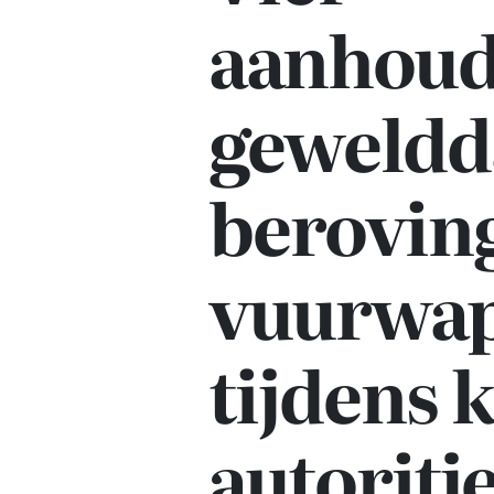
aanhoud
geweldd
berovin
vuurwa
tijdens 
autoritj