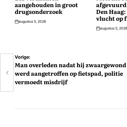
aangehouden in groot
afgevuurd
drugsonderzoek
Den Haag:
vlucht op 
augustus 5, 2026
augustus 5, 202
Bericht
Vorige:
navigatie
Man overleden nadat hij zwaargewond
op
werd aangetroffen op fietspad, politie
vermoedt misdrijf