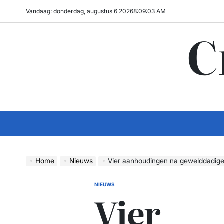
Ga
Vandaag: donderdag, augustus 6 2026
8
:
09
:
04
AM
naar
C
de
inhoud
Home
Nieuws
Vier aanhoudingen na gewelddadige berov
NIEUWS
GEPLAATST
Vier
IN