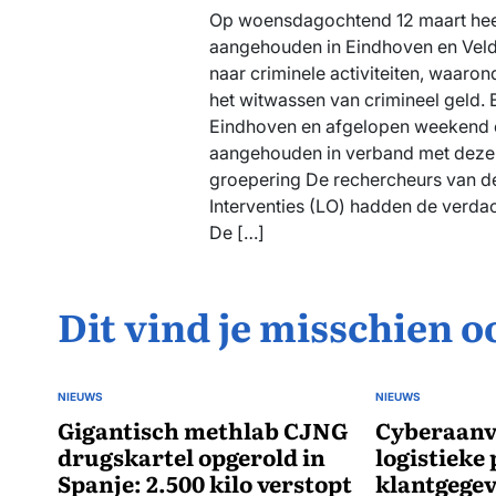
Op woensdagochtend 12 maart heeft
aangehouden in Eindhoven en Veld
naar criminele activiteiten, waaro
het witwassen van crimineel geld. 
Eindhoven en afgelopen weekend e
aangehouden in verband met deze 
groepering De rechercheurs van d
Interventies (LO) hadden de verdach
De […]
Dit vind je misschien o
NIEUWS
NIEUWS
GEPLAATST
GEPLAATST
IN
Gigantisch methlab CJNG
IN
Cyberaanva
drugskartel opgerold in
logistieke
Spanje: 2.500 kilo verstopt
klantgegev