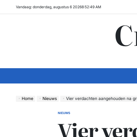
Ga
Vandaag: donderdag, augustus 6 2026
8
:
52
:
50
AM
naar
C
de
inhoud
Home
Nieuws
Vier verdachten aangehouden na grootschalige
NIEUWS
GEPLAATST
Vier ver
IN