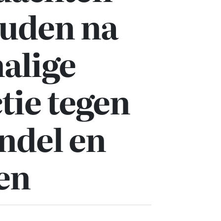
uden na
alige
ctie tegen
ndel en
en