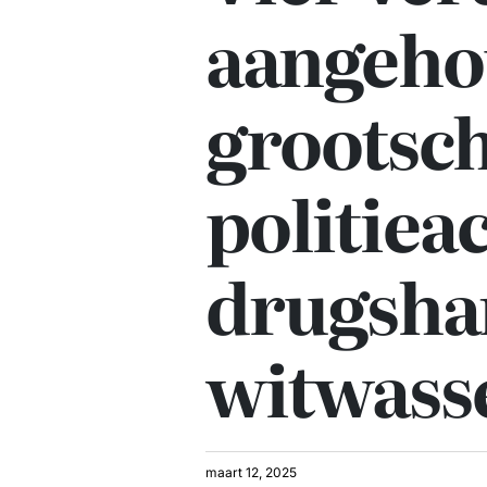
aangeho
grootsch
politiea
drugsha
witwass
maart 12, 2025