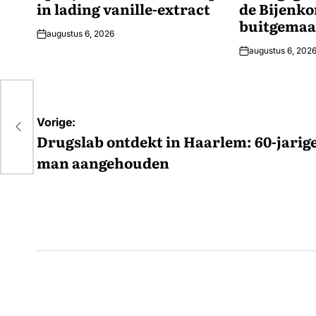
in lading vanille-extract
de Bijenko
buitgemaa
augustus 6, 2026
augustus 6, 202
Bericht
Vorige:
navigatie
Drugslab ontdekt in Haarlem: 60-jarig
man aangehouden