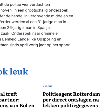
 de politie vier verdachten
hoven, in een grootschalig onderzoek
nder de handel in verdovende middelen en
Eerder werden al een 31-jarige man in
en 26-jarige man in Spanje
zaak. Onderzoek naar criminele
e Eenheid Landelijke Opsporing en
ten sinds april vorig jaar op het spoor.
ok leuk
NIEUWS
GEPLAATST
l treft
IN
Politieagent Rotterdam
 partner:
per direct ontslagen na
ens van Bol en
lekken politiegegevens