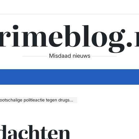
rimeblog.
Misdaad nieuws
 politieactie tegen drugshandel en witwassen
dachten