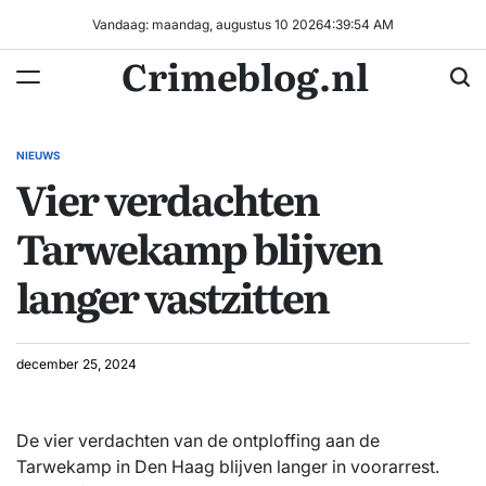
Ga
Vandaag: maandag, augustus 10 2026
4
:
39
:
55
AM
naar
Crimeblog.nl
de
inhoud
NIEUWS
GEPLAATST
Vier verdachten
IN
Tarwekamp blijven
langer vastzitten
december 25, 2024
De vier verdachten van de ontploffing aan de
Tarwekamp in Den Haag blijven langer in voorarrest.