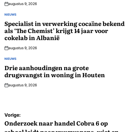
augustus 9, 2026
NIEUWS
GEPLAATST
IN
Specialist in verwerking cocaïne bekend
als ‘The Chemist’ krijgt 14 jaar voor
cokelab in Albanië
augustus 9, 2026
NIEUWS
GEPLAATST
IN
Drie aanhoudingen na grote
drugsvangst in woning in Houten
augustus 9, 2026
Bericht
Vorige:
navigatie
Onderzoek naar handel Cobra 6 op
school leidt naar vuurwapens, wiet en