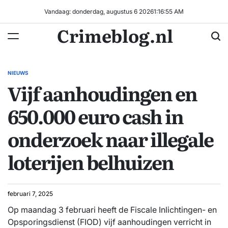
Ga
Vandaag: donderdag, augustus 6 2026
1
:
16
:
56
AM
naar
Crimeblog.nl
de
inhoud
NIEUWS
GEPLAATST
Vijf aanhoudingen en
IN
650.000 euro cash in
onderzoek naar illegale
loterijen belhuizen
februari 7, 2025
Op maandag 3 februari heeft de Fiscale Inlichtingen- en
Opsporingsdienst (FIOD) vijf aanhoudingen verricht in