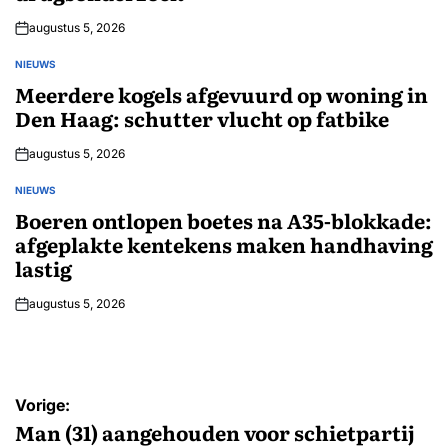
augustus 5, 2026
NIEUWS
GEPLAATST
IN
Meerdere kogels afgevuurd op woning in
Den Haag: schutter vlucht op fatbike
augustus 5, 2026
NIEUWS
GEPLAATST
IN
Boeren ontlopen boetes na A35-blokkade:
afgeplakte kentekens maken handhaving
lastig
augustus 5, 2026
Bericht
Vorige:
navigatie
Man (31) aangehouden voor schietpartij