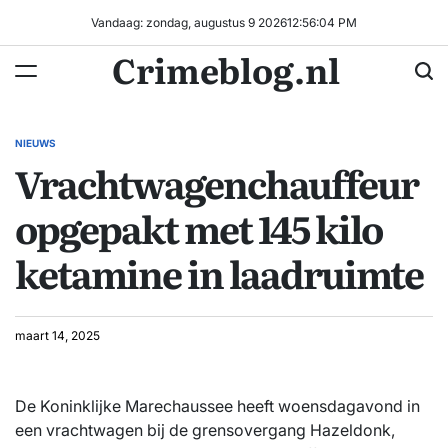
Ga
Vandaag: zondag, augustus 9 2026
12
:
56
:
05
PM
naar
Crimeblog.nl
de
inhoud
NIEUWS
GEPLAATST
Vrachtwagenchauffeur
IN
opgepakt met 145 kilo
ketamine in laadruimte
maart 14, 2025
De Koninklijke Marechaussee heeft woensdagavond in
een vrachtwagen bij de grensovergang Hazeldonk,