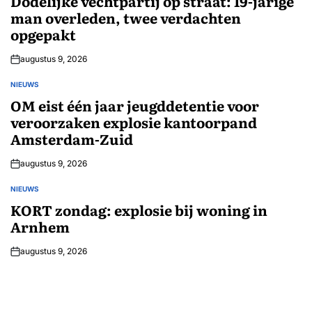
Dodelijke vechtpartij op straat: 19-jarige
man overleden, twee verdachten
opgepakt
augustus 9, 2026
NIEUWS
GEPLAATST
IN
OM eist één jaar jeugddetentie voor
veroorzaken explosie kantoorpand
Amsterdam-Zuid
augustus 9, 2026
NIEUWS
GEPLAATST
IN
KORT zondag: explosie bij woning in
Arnhem
augustus 9, 2026