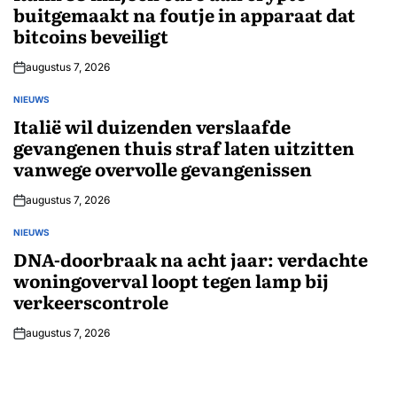
buitgemaakt na foutje in apparaat dat
bitcoins beveiligt
augustus 7, 2026
NIEUWS
GEPLAATST
IN
Italië wil duizenden verslaafde
gevangenen thuis straf laten uitzitten
vanwege overvolle gevangenissen
augustus 7, 2026
NIEUWS
GEPLAATST
IN
DNA-doorbraak na acht jaar: verdachte
woningoverval loopt tegen lamp bij
verkeerscontrole
augustus 7, 2026