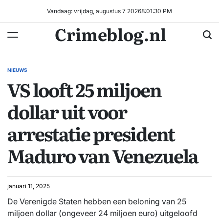
Ga
Vandaag: vrijdag, augustus 7 2026
8
:
01
:
31
PM
naar
Crimeblog.nl
de
inhoud
NIEUWS
GEPLAATST
VS looft 25 miljoen
IN
dollar uit voor
arrestatie president
Maduro van Venezuela
januari 11, 2025
De Verenigde Staten hebben een beloning van 25
miljoen dollar (ongeveer 24 miljoen euro) uitgeloofd