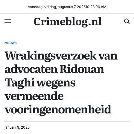
Ga
Vandaag: vrijdag, augustus 7 2026
10
:
23
:
07
AM
naar
Crimeblog.nl
de
inhoud
NIEUWS
GEPLAATST
Wrakingsverzoek van
IN
advocaten Ridouan
Taghi wegens
vermeende
vooringenomenheid
januari 9, 2025