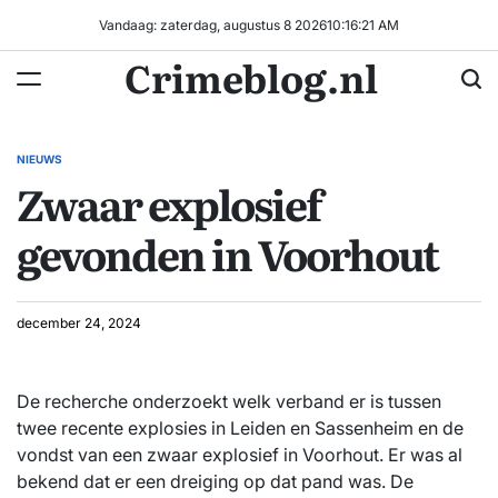
Ga
Vandaag: zaterdag, augustus 8 2026
10
:
16
:
22
AM
naar
Crimeblog.nl
de
inhoud
NIEUWS
GEPLAATST
Zwaar explosief
IN
gevonden in Voorhout
december 24, 2024
De recherche onderzoekt welk verband er is tussen
twee recente explosies in Leiden en Sassenheim en de
vondst van een zwaar explosief in Voorhout. Er was al
bekend dat er een dreiging op dat pand was. De