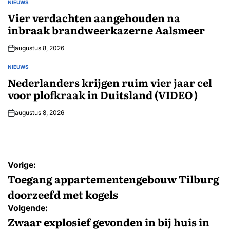
NIEUWS
GEPLAATST
IN
Vier verdachten aangehouden na
inbraak brandweerkazerne Aalsmeer
augustus 8, 2026
NIEUWS
GEPLAATST
IN
Nederlanders krijgen ruim vier jaar cel
voor plofkraak in Duitsland (VIDEO)
augustus 8, 2026
Bericht
Vorige:
navigatie
Toegang appartementengebouw Tilburg
doorzeefd met kogels
Volgende:
Zwaar explosief gevonden in bij huis in