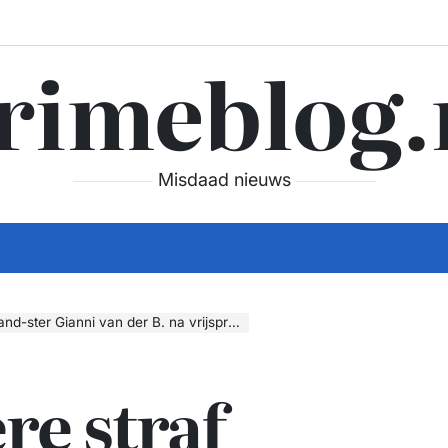
rimeblog.
Misdaad nieuws
n der B. na vrijspraak grootste crystal meth lab ooit
e straf