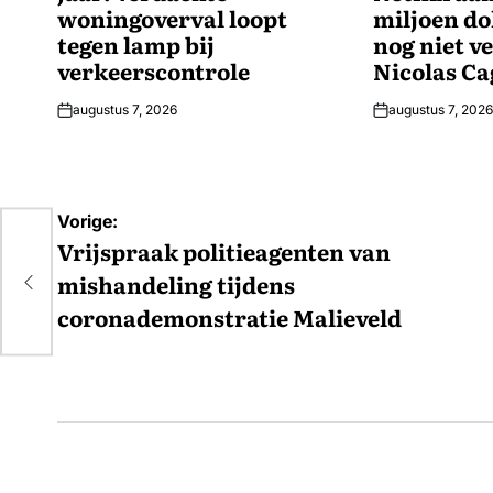
woningoverval loopt
miljoen dol
tegen lamp bij
nog niet v
verkeerscontrole
Nicolas Ca
augustus 7, 2026
augustus 7, 2026
Bericht
Vorige:
navigatie
Vrijspraak politieagenten van
mishandeling tijdens
coronademonstratie Malieveld