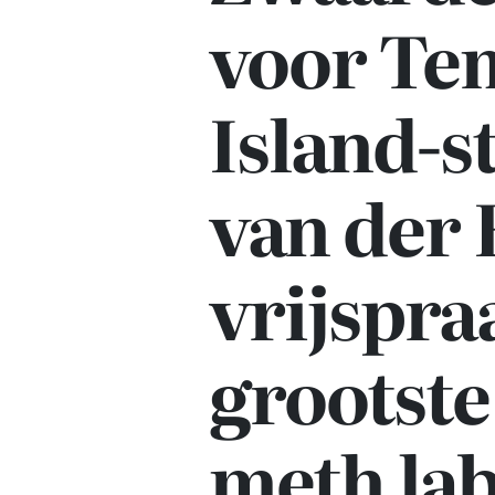
voor Te
Island-s
van der 
vrijspra
grootste
meth lab