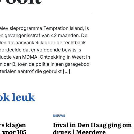
televisieprogramma Temptation Island, is
een gevangenisstraf van 42 maanden. De
den die aanvankelijk door de rechtbank
ordeelde dat er voldoende bewijs is
oductie van MDMA. Ontdekking in Weert In
n der B. toen de politie in een garagebox
erialen aantrof die gebruikt […]
ok leuk
NIEUWS
GEPLAATST
s klagen
IN
Inval in Den Haag ging om
 voor 105
drugs | Meerdere