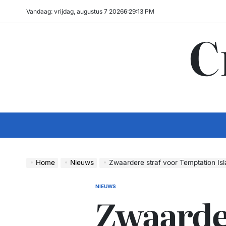
Ga
Vandaag: vrijdag, augustus 7 2026
6
:
29
:
14
PM
naar
C
de
inhoud
Home
Nieuws
Zwaardere straf voor Temptation Island-ster Gianni va
NIEUWS
GEPLAATST
Zwaarder
IN