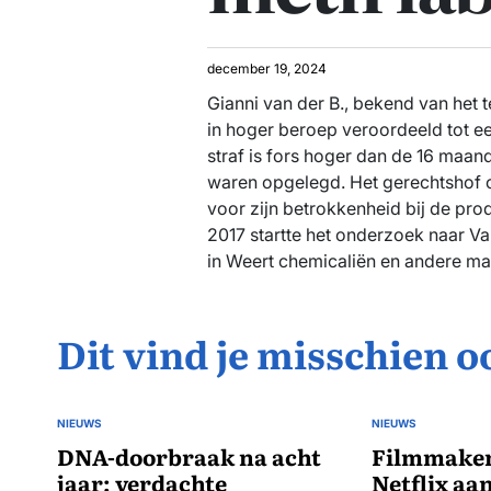
december 19, 2024
Gianni van der B., bekend van het 
in hoger beroep veroordeeld tot 
straf is fors hoger dan de 16 maan
waren opgelegd. Het gerechtshof o
voor zijn betrokkenheid bij de pr
2017 startte het onderzoek naar Va
in Weert chemicaliën en andere mat
Dit vind je misschien o
NIEUWS
NIEUWS
GEPLAATST
GEPLAATST
IN
DNA-doorbraak na acht
IN
Filmmaker
jaar: verdachte
Netflix aan