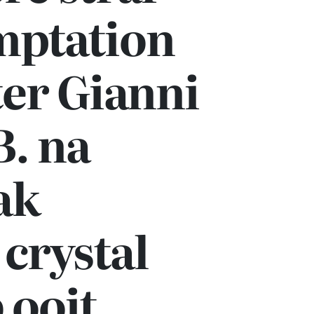
mptation
ter Gianni
B. na
ak
 crystal
 ooit