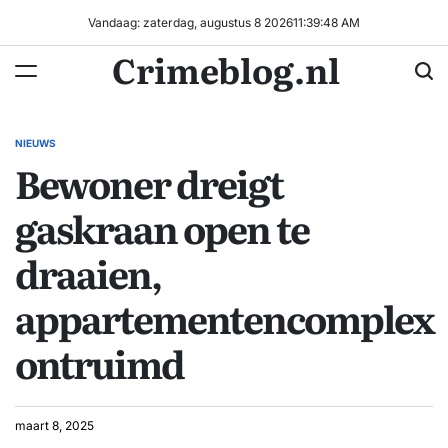
Ga
Vandaag: zaterdag, augustus 8 2026
11
:
39
:
49
AM
naar
Crimeblog.nl
de
inhoud
NIEUWS
GEPLAATST
Bewoner dreigt
IN
gaskraan open te
draaien,
appartementencomplex
ontruimd
maart 8, 2025