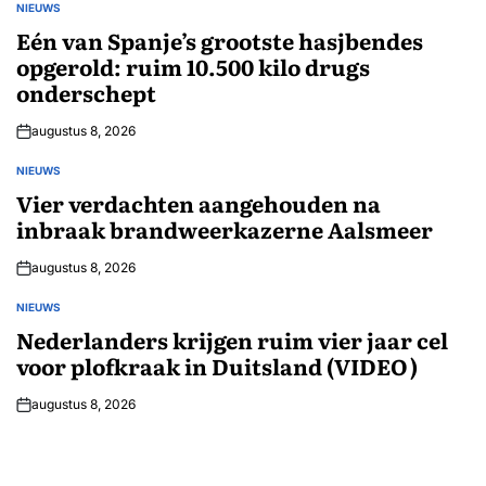
NIEUWS
GEPLAATST
IN
Eén van Spanje’s grootste hasjbendes
opgerold: ruim 10.500 kilo drugs
onderschept
augustus 8, 2026
NIEUWS
GEPLAATST
IN
Vier verdachten aangehouden na
inbraak brandweerkazerne Aalsmeer
augustus 8, 2026
NIEUWS
GEPLAATST
IN
Nederlanders krijgen ruim vier jaar cel
voor plofkraak in Duitsland (VIDEO)
augustus 8, 2026