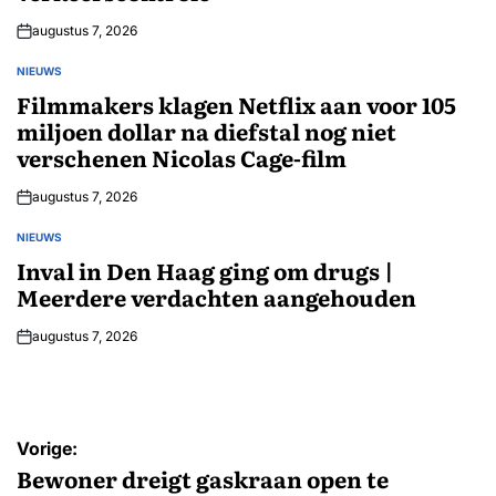
augustus 7, 2026
NIEUWS
GEPLAATST
IN
Filmmakers klagen Netflix aan voor 105
miljoen dollar na diefstal nog niet
verschenen Nicolas Cage-film
augustus 7, 2026
NIEUWS
GEPLAATST
IN
Inval in Den Haag ging om drugs |
Meerdere verdachten aangehouden
augustus 7, 2026
Bericht
Vorige:
navigatie
Bewoner dreigt gaskraan open te