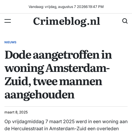
Ga
Vandaag: vrijdag, augustus 7 2026
6
:
19
:
48
PM
naar
Crimeblog.nl
de
inhoud
NIEUWS
GEPLAATST
Dode aangetroffen in
IN
woning Amsterdam-
Zuid, twee mannen
aangehouden
maart 8, 2025
Op vrijdagmiddag 7 maart 2025 werd in een woning aan
de Herculesstraat in Amsterdam-Zuid een overleden