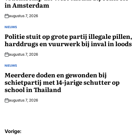
in Amsterdam
augustus 7, 2026
NIEUWS
GEPLAATST
IN
Politie stuit op grote partij illegale pillen,
harddrugs en vuurwerk bij inval in loods
augustus 7, 2026
NIEUWS
GEPLAATST
IN
Meerdere doden en gewonden bij
schietpartij met 14-jarige schutter op
school in Thailand
augustus 7, 2026
Bericht
Vorige: