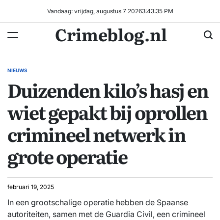
Ga
Vandaag: vrijdag, augustus 7 2026
3
:
43
:
35
PM
naar
Crimeblog.nl
de
inhoud
NIEUWS
GEPLAATST
Duizenden kilo’s hasj en
IN
wiet gepakt bij oprollen
crimineel netwerk in
grote operatie
februari 19, 2025
In een grootschalige operatie hebben de Spaanse
autoriteiten, samen met de Guardia Civil, een crimineel