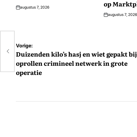
op Marktpl
augustus 7, 2026
augustus 7, 2026
kt
Bericht
Vorige:
navigatie
Duizenden kilo’s hasj en wiet gepakt bij
oprollen crimineel netwerk in grote
operatie