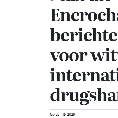
Encroch
berichte
voor wi
internat
drugsha
februari 19, 2025