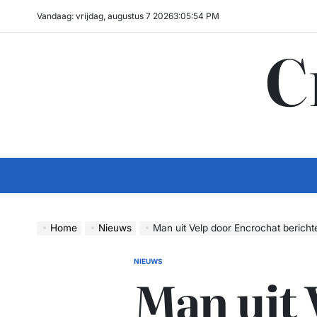
Ga
Vandaag: vrijdag, augustus 7 2026
3
:
05
:
55
PM
naar
C
de
inhoud
Home
Nieuws
Man uit Velp door Encrochat berichten vast 
NIEUWS
GEPLAATST
Man uit 
IN