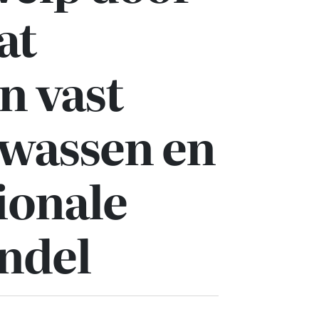
at
n vast
twassen en
ionale
ndel