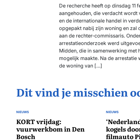
De recherche heeft op dinsdag 11 f
aangehouden, die verdacht wordt v
en de internationale handel in ve
opgepakt nabij zijn woning en zal 
aan de rechter-commissaris. Onder
arrestatieonderzoek werd uitgevoe
Midden, die in samenwerking met 
mogelijk maakte. Na de arrestatie 
de woning van […]
Dit vind je misschien o
NIEUWS
NIEUWS
GEPLAATST
GEPLAATST
IN
KORT vrijdag:
IN
‘Nederland
vuurwerkbom in Den
kogels doo
Bosch
filmauto P