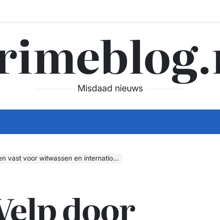
rimeblog.
Misdaad nieuws
voor witwassen en internationale drugshandel
Velp door