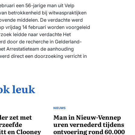
ebruari een 56-jarige man uit Velp
an betrokkenheid bij witwaspraktijken
rdovende middelen. De verdachte werd
op vrijdag 14 februari worden voorgeleid
zoek leidde naar verdachte Het
rd door de recherche in Gelderland-
het Arrestatieteam de aanhouding
werd direct een doorzoeking verricht in
ok leuk
NIEUWS
GEPLAATST
er zet met
IN
Man in Nieuw-Vennep
rzeefde
uren vernederd tijdens
itt en Clooney
ontvoering rond 60.000