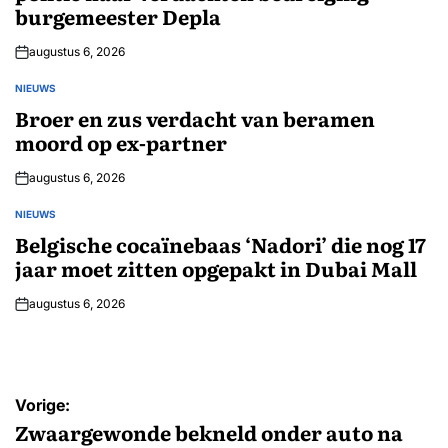
burgemeester Depla
augustus 6, 2026
NIEUWS
GEPLAATST
IN
Broer en zus verdacht van beramen
moord op ex-partner
augustus 6, 2026
NIEUWS
GEPLAATST
IN
Belgische cocaïnebaas ‘Nadori’ die nog 17
jaar moet zitten opgepakt in Dubai Mall
augustus 6, 2026
Bericht
Vorige:
navigatie
Zwaargewonde bekneld onder auto na