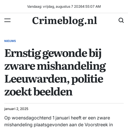
Ga
Vandaag: vrijdag, augustus 7 2026
4
:
55
:
07
AM
naar
Crimeblog.nl
de
inhoud
NIEUWS
GEPLAATST
Ernstig gewonde bij
IN
zware mishandeling
Leeuwarden, politie
zoekt beelden
januari 2, 2025
Op woensdagochtend 1 januari heeft er een zware
mishandeling plaatsgevonden aan de Voorstreek in