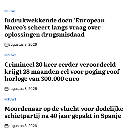
NIEUWS
GEPLAATST
IN
Indrukwekkende docu ‘European
Narco’s scheert langs vraag over
oplossingen drugsmisdaad
augustus 8, 2026
NIEUWS
GEPLAATST
IN
Crimineel 20 keer eerder veroordeeld
krijgt 28 maanden cel voor poging roof
horloge van 300.000 euro
augustus 8, 2026
NIEUWS
GEPLAATST
IN
Moordenaar op de vlucht voor dodelijke
schietpartij na 40 jaar gepakt in Spanje
augustus 8, 2026