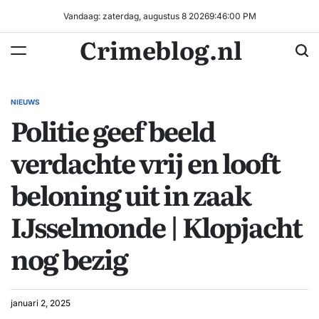
Ga
Vandaag: zaterdag, augustus 8 2026
9
:
46
:
01
PM
naar
Crimeblog.nl
de
inhoud
NIEUWS
GEPLAATST
Politie geef beeld
IN
verdachte vrij en looft
beloning uit in zaak
IJsselmonde | Klopjacht
nog bezig
januari 2, 2025