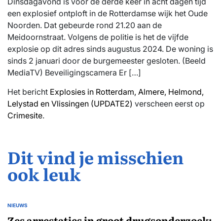
Dinsdagavond is voor de derde keer in acht dagen tijd
een explosief ontploft in de Rotterdamse wijk het Oude
Noorden. Dat gebeurde rond 21.20 aan de
Meidoornstraat. Volgens de politie is het de vijfde
explosie op dit adres sinds augustus 2024. De woning is
sinds 2 januari door de burgemeester gesloten. (Beeld
MediaTV) Beveiligingscamera Er […]
Het bericht
Explosies in Rotterdam, Almere, Helmond,
Lelystad en Vlissingen (UPDATE2)
verscheen eerst op
Crimesite
.
Dit vind je misschien
ook leuk
NIEUWS
GEPLAATST
IN
Zes arrestaties in groot drugsonderzoek: