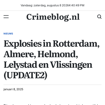
Ga
Vandaag: zaterdag, augustus 8 2026
4
:
40
:
50
PM
naar
Crimeblog.nl
de
inhoud
NIEUWS
GEPLAATST
Explosies in Rotterdam,
IN
Almere, Helmond,
Lelystad en Vlissingen
(UPDATE2)
januari 8, 2025