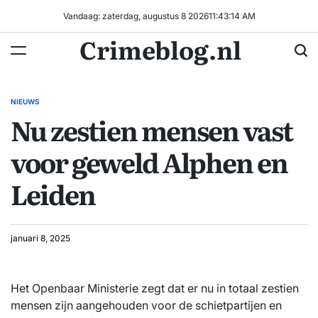
Ga
Vandaag: zaterdag, augustus 8 2026
11
:
43
:
15
AM
naar
Crimeblog.nl
de
inhoud
NIEUWS
GEPLAATST
Nu zestien mensen vast
IN
voor geweld Alphen en
Leiden
januari 8, 2025
Het Openbaar Ministerie zegt dat er nu in totaal zestien
mensen zijn aangehouden voor de schietpartijen en