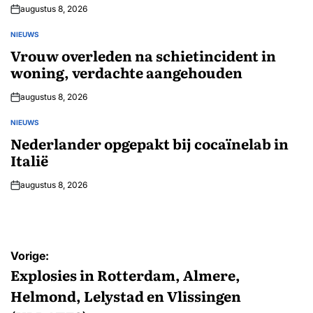
augustus 8, 2026
NIEUWS
GEPLAATST
IN
Vrouw overleden na schietincident in
woning, verdachte aangehouden
augustus 8, 2026
NIEUWS
GEPLAATST
IN
Nederlander opgepakt bij cocaïnelab in
Italië
augustus 8, 2026
Bericht
Vorige:
navigatie
Explosies in Rotterdam, Almere,
Helmond, Lelystad en Vlissingen