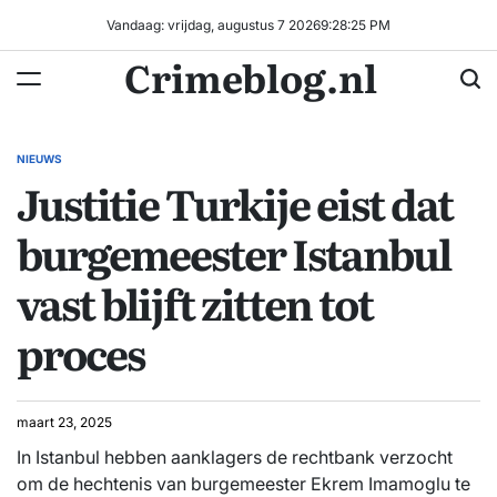
Ga
Vandaag: vrijdag, augustus 7 2026
9
:
28
:
26
PM
naar
Crimeblog.nl
de
inhoud
NIEUWS
GEPLAATST
Justitie Turkije eist dat
IN
burgemeester Istanbul
vast blijft zitten tot
proces
maart 23, 2025
In Istanbul hebben aanklagers de rechtbank verzocht
om de hechtenis van burgemeester Ekrem Imamoglu te