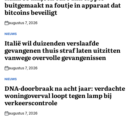
buitgemaakt na foutje in apparaat dat
bitcoins beveiligt
augustus 7, 2026
NIEUWS
GEPLAATST
IN
Italië wil duizenden verslaafde
gevangenen thuis straf laten uitzitten
vanwege overvolle gevangenissen
augustus 7, 2026
NIEUWS
GEPLAATST
IN
DNA-doorbraak na acht jaar: verdachte
woningoverval loopt tegen lamp bij
verkeerscontrole
augustus 7, 2026