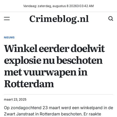
Ga
Vandaag: zaterdag, augustus 8 2026
3
:
03
:
43
AM
naar
Crimeblog.nl
de
inhoud
NIEUWS
GEPLAATST
Winkel eerder doelwit
IN
explosie nu beschoten
met vuurwapen in
Rotterdam
maart 23, 2025
Op zondagochtend 23 maart werd een winkelpand in de
Zwart Janstraat in Rotterdam beschoten. Er raakte